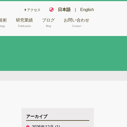
日本語
|
English
アクセス
技術
研究業績
ブログ
お問い合わせ
logy
Publication
Blog
Contact
こ栽培技術
フェアリー化合物
木材や昆虫か
キノコの機能性成
NA/RNA抽
分
キノコ毒
型電子顕微鏡
冬虫夏草
バイオリファイナ
腐朽試験
リー
ゲノム解析
バイオレメディエ
ムシーケンス
ーション
Aシーケンス
ゲノム研究
アーカイブ
反応
木材腐朽
2025年12月 (1)