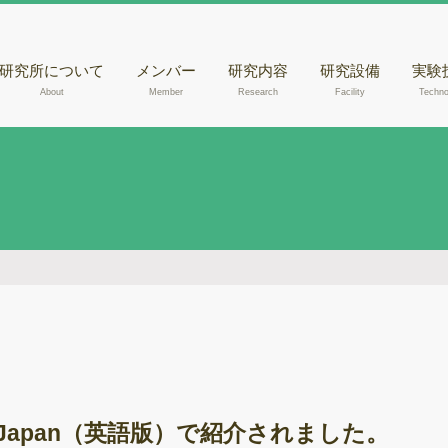
研究所について
メンバー
研究内容
研究設備
実験
About
Member
Research
Facility
Techno
核磁気共鳴装置
きの
（NMR）
腐朽
液体クロマトグラ
らのD
フィー質量分析計
出
（LC-MSあるいは
走査
LC-MS/MS）
観察
液体クロマトグラ
木材
フィー（HPLC）
メタ
ガスクロマトグラ
フィー質量分析計
ゲノ
（GC-MS）
RN
紫外可視光分光光
 Japan（英語版）で紹介されました。
度計
酵素