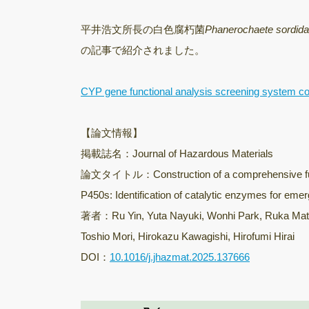
平井浩文所長の白色腐朽菌
Phanerochaete sordida
の記事で紹介されました。
CYP gene functional analysis screening system co
【論文情報】
掲載誌名：Journal of Hazardous Materials
論文タイトル：Construction of a comprehensive func
P450s: Identification of catalytic enzymes for eme
著者：Ru Yin, Yuta Nayuki, Wonhi Park, Ruka Matsu
Toshio Mori, Hirokazu Kawagishi, Hirofumi Hirai
DOI：
10.1016/j.jhazmat.2025.137666