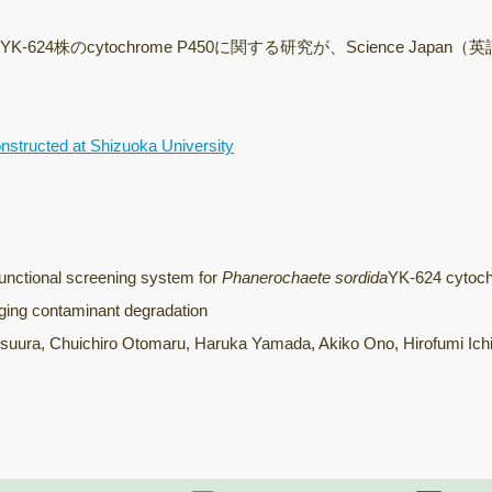
飛行時間型質量分
析装置
YK-624株のcytochrome P450に関する研究
が、Science Japan（
次世代シーケンサ
ー（NGS）
nstructed at Shizuoka University
サーマルサイクラ
ー（PCR/qPCR装
置）
きのこ培養室
保存菌株
tional screening system for
Phanerochaete sordida
YK-624 cytoc
rging contaminant degradation
ura, Chuichiro Otomaru, Haruka Yamada, Akiko Ono, Hirofumi Ich