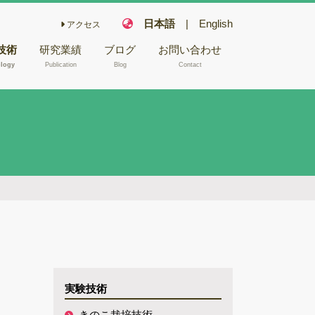
日本語
|
English
アクセス
技術
研究業績
ブログ
お問い合わせ
logy
Publication
Blog
Contact
こ栽培技術
フェアリー化合物
木材や昆虫か
キノコの機能性成
NA/RNA抽
分
キノコ毒
型電子顕微鏡
冬虫夏草
バイオリファイナ
腐朽試験
リー
ゲノム解析
バイオレメディエ
ムシーケンス
ーション
Aシーケンス
ゲノム研究
実験技術
反応
木材腐朽
きのこ栽培技術