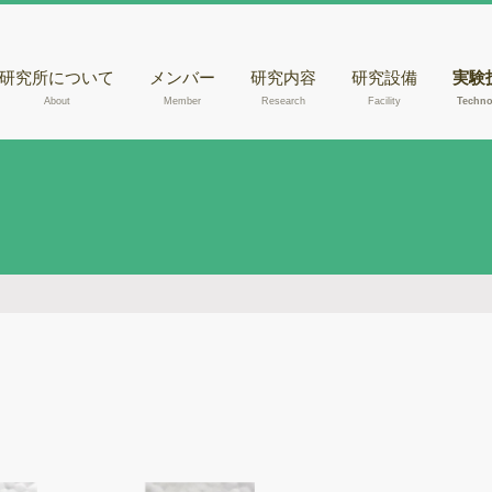
研究所について
メンバー
研究内容
研究設備
実験
About
Member
Research
Facility
Techno
核磁気共鳴装置
きの
（NMR）
腐朽
液体クロマトグラ
らのD
フィー質量分析計
出
（LC-MSあるいは
走査
LC-MS/MS）
観察
液体クロマトグラ
木材
フィー（HPLC）
メタ
ガスクロマトグラ
フィー質量分析計
ゲノ
（GC-MS）
RN
紫外可視光分光光
度計
酵素