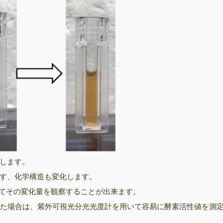
飛行時間型質量分
析装置
次世代シーケンサ
ー（NGS）
サーマルサイクラ
ー（PCR/qPCR装
置）
きのこ培養室
保存菌株
します。
す、化学構造も変化します。
用いてその変化量を観察することが出来ます。
ていた場合は、紫外可視光分光光度計を用いて容易に酵素活性値を測