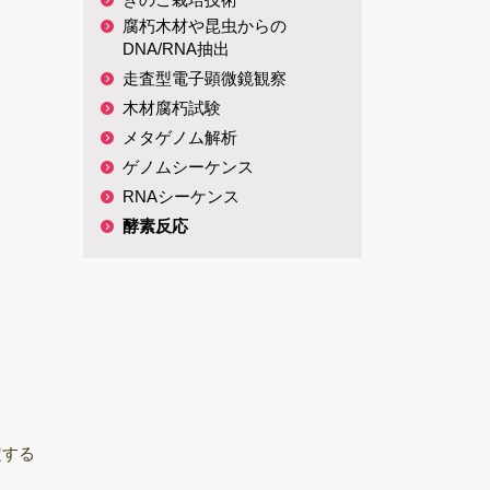
腐朽木材や昆虫からの
総説・著書
DNA/RNA抽出
キノコホルモンの
走査型電子顕微鏡観察
探索
木材腐朽試験
微生物間相互作用
メタゲノム解析
ゲノムシーケンス
キノコ栽培
RNAシーケンス
酵素反応
定する