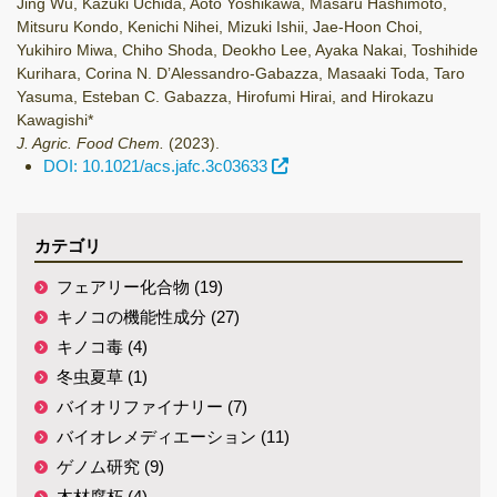
Jing Wu, Kazuki Uchida, Aoto Yoshikawa, Masaru Hashimoto,
Mitsuru Kondo, Kenichi Nihei, Mizuki Ishii, Jae-Hoon Choi,
Yukihiro Miwa, Chiho Shoda, Deokho Lee, Ayaka Nakai, Toshihide
Kurihara, Corina N. D’Alessandro-Gabazza, Masaaki Toda, Taro
Yasuma, Esteban C. Gabazza, Hirofumi Hirai, and Hirokazu
Kawagishi*
J. Agric. Food Chem.
(2023)
.
DOI: 10.1021/acs.jafc.3c03633
カテゴリ
フェアリー化合物 (19)
キノコの機能性成分 (27)
キノコ毒 (4)
冬虫夏草 (1)
バイオリファイナリー (7)
バイオレメディエーション (11)
ゲノム研究 (9)
木材腐朽 (4)