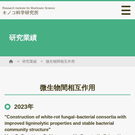
Research Institute for Mushroom Science
キノコ科学研究所
研究業績
研究業績
微生物間相互作用
微生物間相互作用
2023年
"Construction of white-rot fungal–bacterial consortia with
improved ligninolytic properties and stable bacterial
community structure"