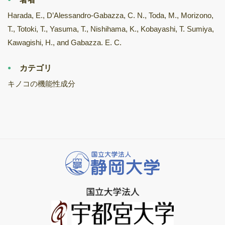
Harada, E., D’Alessandro-Gabazza, C. N., Toda, M., Morizono,
T., Totoki, T., Yasuma, T., Nishihama, K., Kobayashi, T. Sumiya,
Kawagishi, H., and Gabazza. E. C.
カテゴリ
キノコの機能性成分