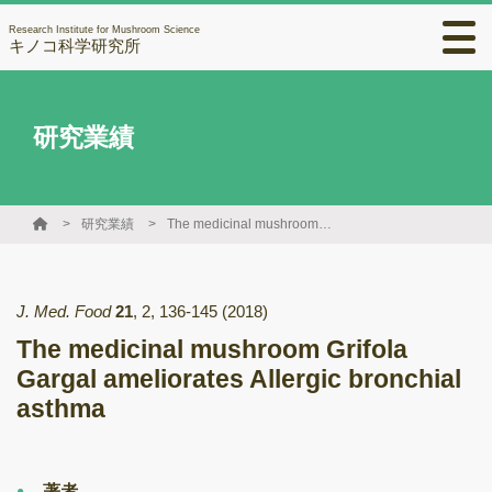
Research Institute for Mushroom Science
キノコ科学研究所
研究業績
研究業績
The medicinal mushroom Grifola Gargal ameliorates Allergic bronchial asthma
J. Med. Food
21
,
2
,
136-145
(2018)
The medicinal mushroom Grifola
Gargal ameliorates Allergic bronchial
asthma
著者