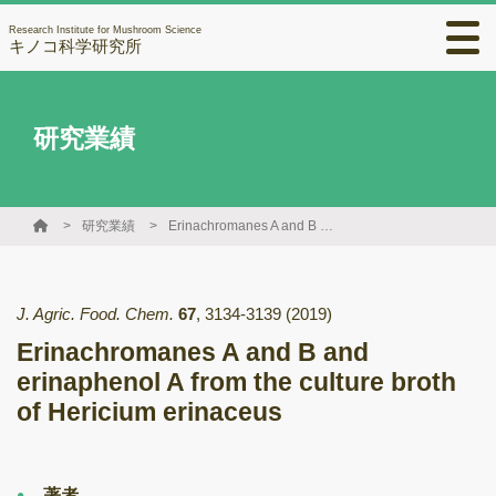
Research Institute for Mushroom Science
キノコ科学研究所
研究業績
研究業績
Erinachromanes A and B and erinaphenol A from the culture broth of Hericium erinaceus
J. Agric. Food. Chem.
67
,
3134-3139
(2019)
Erinachromanes A and B and
erinaphenol A from the culture broth
of Hericium erinaceus
著者