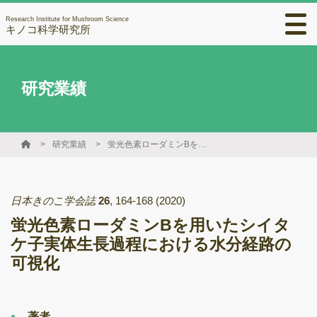
Research Institute for Mushroom Science
キノコ科学研究所
研究業績
研究業績
蛍光色素ローダミンBを用いたシイタケ子実体生長過程における水分経路の可視化
日本きのこ学会誌
26
,
164-168
(2020)
蛍光色素ローダミンBを用いたシイタ
ケ子実体生長過程における水分経路の
可視化
著者