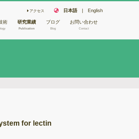
日本語
|
English
アクセス
技術
研究業績
ブログ
お問い合わせ
logy
Publication
Blog
Contact
こ栽培技術
フェアリー化合物
木材や昆虫か
キノコの機能性成
NA/RNA抽
分
キノコ毒
型電子顕微鏡
冬虫夏草
バイオリファイナ
腐朽試験
リー
ゲノム解析
バイオレメディエ
ムシーケンス
ーション
ystem for lectin
Aシーケンス
ゲノム研究
反応
木材腐朽