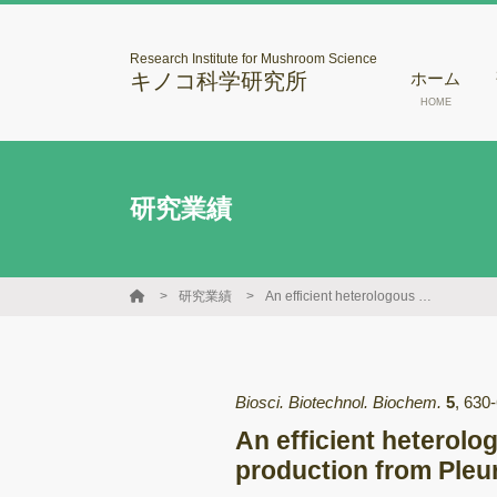
Research Institute for Mushroom Science
キノコ科学研究所
ホーム
HOME
研究業績
研究業績
An efficient heterologous Escherichia coli-based expression system for lectin production from Pleurocybella porrigens
Biosci. Biotechnol. Biochem.
5
,
630
An efficient heterolo
production from Pleu