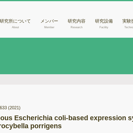
研究所について
メンバー
研究内容
研究設備
実験
About
Member
Research
Facility
Techno
核磁気共鳴装置
きの
（NMR）
腐朽
液体クロマトグラ
らのD
フィー質量分析計
出
（LC-MSあるいは
走査
LC-MS/MS）
観察
液体クロマトグラ
木材
フィー（HPLC）
メタ
ガスクロマトグラ
フィー質量分析計
-633
(2021)
ゲノ
（GC-MS）
gous Escherichia coli-based expression s
RN
紫外可視光分光光
rocybella porrigens
度計
酵素