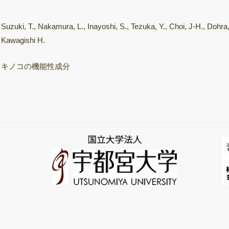
飛行時間型質量分
析装置
Suzuki, T., Nakamura, L., Inayoshi, S., Tezuka, Y., Choi, J-H., Dohra,
次世代シーケンサ
Kawagishi H.
ー（NGS）
キノコの機能性成分
サーマルサイクラ
ー（PCR/qPCR装
置）
きのこ培養室
保存菌株