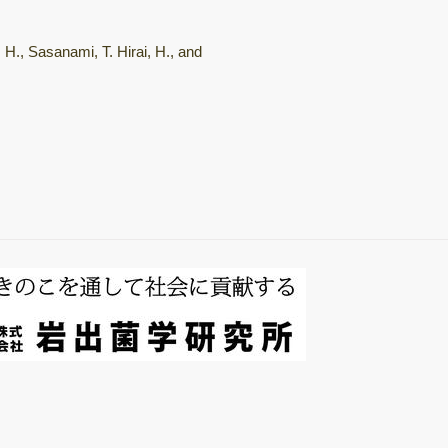
総説・著書
 H., Sasanami, T. Hirai, H., and
キノコホルモンの
探索
微生物間相互作用
キノコ栽培