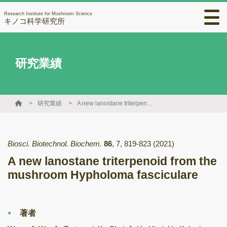
Research Institute for Mushroom Science
キノコ科学研究所
研究業績
研究業績
A new lanostane triterpenoid from the mushroom Hypholoma fasciculare
Biosci. Biotechnol. Biochem.
86
,
7
,
819-823
(2021)
A new lanostane triterpenoid from the
mushroom Hypholoma fasciculare
著者