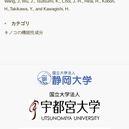
Wang, J, Wu, J., Tsutsumi, K., Choi, J.-H., Hirai, H., Kobori,
H.,Takikawa, Y., and Kawagishi, H.
カテゴリ
キノコの機能性成分