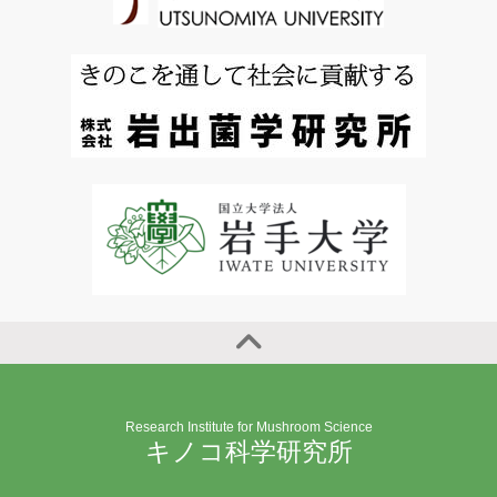
Research Institute for Mushroom Science
キノコ科学研究所