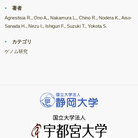
著者
Agnestisia R., Ono A., Nakamura L., Chino R., Nodera K., Aiso-
Sanada H., Nezu I., Ishiguri F., Suzuki T., Yokota S.
カテゴリ
ゲノム研究