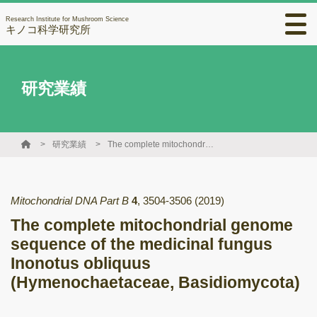
Research Institute for Mushroom Science
キノコ科学研究所
研究業績
研究業績
The complete mitochondrial genome sequence of the medicinal fungus Inonotus obliquus (Hymenochaetaceae, Basidiomycota)
Mitochondrial DNA Part B
4
,
3504-3506
(2019)
The complete mitochondrial genome
sequence of the medicinal fungus
Inonotus obliquus
(Hymenochaetaceae, Basidiomycota)