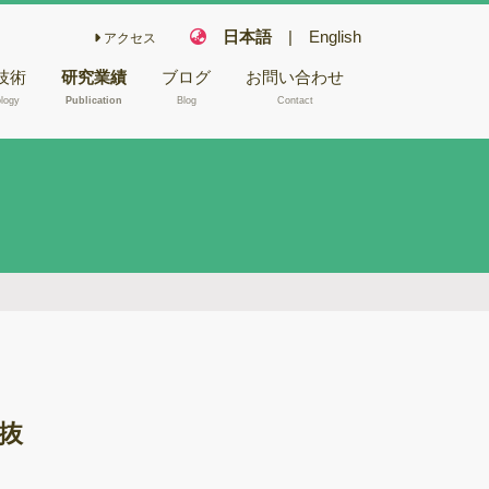
日本語
|
English
アクセス
技術
研究業績
ブログ
お問い合わせ
logy
Publication
Blog
Contact
こ栽培技術
フェアリー化合物
木材や昆虫か
キノコの機能性成
NA/RNA抽
分
キノコ毒
型電子顕微鏡
冬虫夏草
バイオリファイナ
腐朽試験
リー
ゲノム解析
バイオレメディエ
ムシーケンス
ーション
抜
Aシーケンス
ゲノム研究
反応
木材腐朽