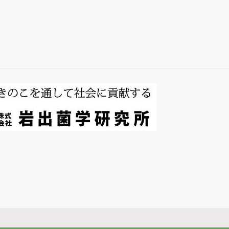
総説・著書
キノコホルモンの
探索
微生物間相互作用
キノコ栽培