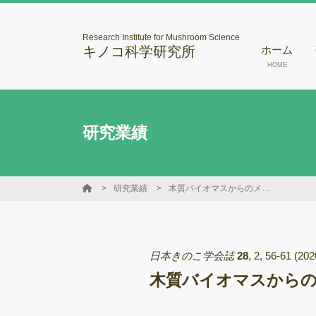
Research Institute for Mushroom Science
キノコ科学研究所
ホーム
HOME
研究業績
研究業績
木質バイオマスからのメタン発酵前処理に適した白色腐朽菌の選抜
日本きのこ学会誌
28
,
2
,
56-61
(202
木質バイオマスからの