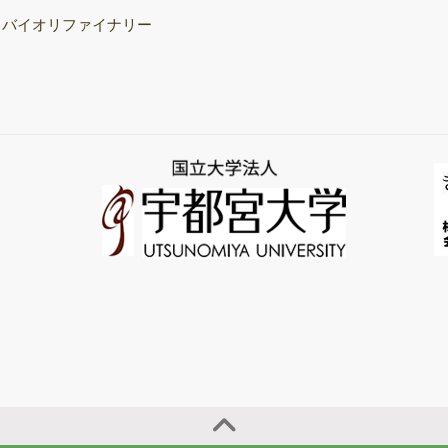
飛行時間型質量分
バイオリファイナリー
析装置
次世代シーケンサ
ー（NGS）
サーマルサイクラ
ー（PCR/qPCR装
置）
きのこ培養室
保存菌株