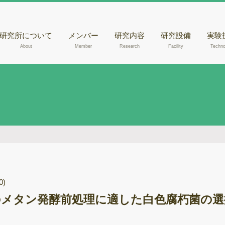
研究所について
メンバー
研究内容
研究設備
実験
About
Member
Research
Facility
Techno
核磁気共鳴装置
きの
（NMR）
腐朽
液体クロマトグラ
らのD
フィー質量分析計
出
（LC-MSあるいは
走査
LC-MS/MS）
観察
液体クロマトグラ
木材
フィー（HPLC）
メタ
ガスクロマトグラ
フィー質量分析計
0)
ゲノ
（GC-MS）
メタン発酵前処理に適した白色腐朽菌の選
RN
紫外可視光分光光
度計
酵素