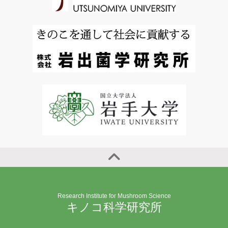
Research Institute for Mushroom Science
キノコ科学研究所