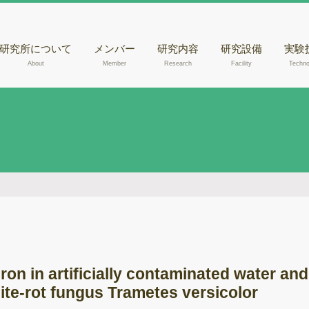
研究所について
メンバー
研究内容
研究設備
実験
About
Member
Research
Facility
Techno
核磁気共鳴装置
きの
（NMR）
腐朽
液体クロマトグラ
らのD
フィー質量分析計
出
（LC-MSあるいは
走査
LC-MS/MS）
観察
液体クロマトグラ
木材
フィー（HPLC）
メタ
ガスクロマトグラ
フィー質量分析計
ゲノ
（GC-MS）
ron in artificially contaminated water a
RN
紫外可視光分光光
ite-rot fungus Trametes versicolor
度計
酵素