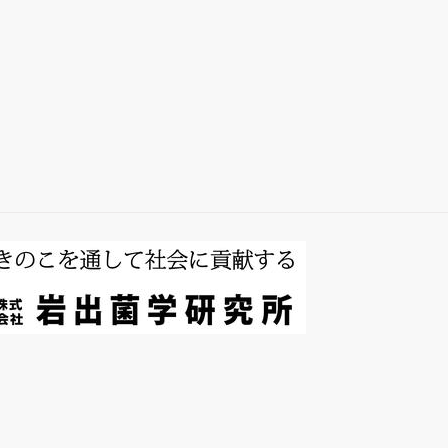
総説・著書
キノコホルモンの
探索
微生物間相互作用
キノコ栽培