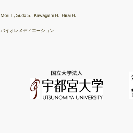
飛行時間型質量分
析装置
Mori T., Sudo S., Kawagishi H., Hirai H.
次世代シーケンサ
ー（NGS）
バイオレメディエーション
サーマルサイクラ
ー（PCR/qPCR装
置）
きのこ培養室
保存菌株