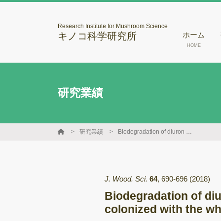
Research Institute for Mushroom Science
キノコ科学研究所
ホーム
HOME
研究業績
研究業績
Biodegradation of diuron in artificially contaminated water and seawater by wood colonized with the white-rot fungus Trametes versicolor
J. Wood. Sci.
64
,
690-696
(2018)
Biodegradation of diu
colonized with the wh