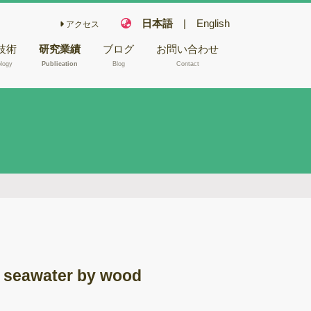
日本語
|
English
アクセス
技術
研究業績
ブログ
お問い合わせ
logy
Publication
Blog
Contact
こ栽培技術
フェアリー化合物
木材や昆虫か
キノコの機能性成
NA/RNA抽
分
キノコ毒
型電子顕微鏡
冬虫夏草
バイオリファイナ
腐朽試験
リー
ゲノム解析
バイオレメディエ
ムシーケンス
ーション
nd seawater by wood
Aシーケンス
ゲノム研究
反応
木材腐朽