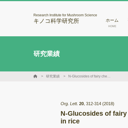
Research Institute for Mushroom Science
キノコ科学研究所
ホーム
HOME
研究業績
研究業績
N-Glucosides of fairy chemicals, 2-azahypoxanthine and 2-aza-8-oxohypoxanthine, in rice
Org. Lett.
20
,
312-314
(2018)
N-Glucosides of fair
in rice