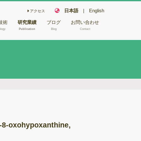
日本語
|
English
アクセス
技術
研究業績
ブログ
お問い合わせ
logy
Publication
Blog
Contact
こ栽培技術
フェアリー化合物
木材や昆虫か
キノコの機能性成
NA/RNA抽
分
キノコ毒
型電子顕微鏡
冬虫夏草
バイオリファイナ
腐朽試験
リー
ゲノム解析
バイオレメディエ
ムシーケンス
ーション
a-8-oxohypoxanthine,
Aシーケンス
ゲノム研究
反応
木材腐朽