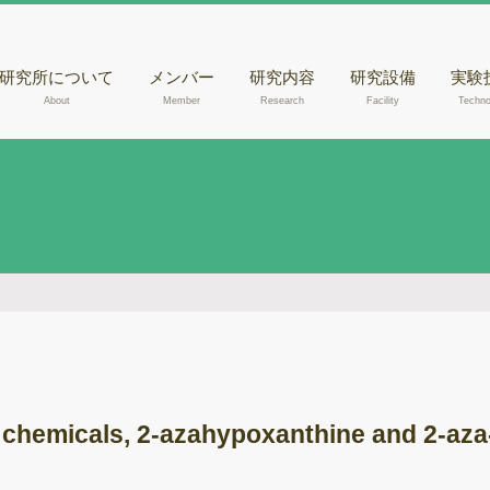
研究所について
メンバー
研究内容
研究設備
実験
About
Member
Research
Facility
Techno
核磁気共鳴装置
きの
（NMR）
腐朽
液体クロマトグラ
らのD
フィー質量分析計
出
（LC-MSあるいは
走査
LC-MS/MS）
観察
液体クロマトグラ
木材
フィー（HPLC）
メタ
ガスクロマトグラ
フィー質量分析計
ゲノ
（GC-MS）
y chemicals, 2-azahypoxanthine and 2-az
RN
紫外可視光分光光
度計
酵素