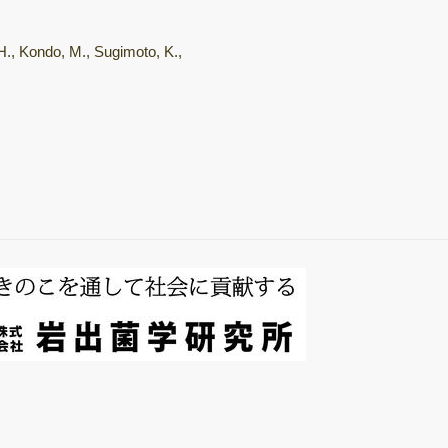
総説・著書
H., Kondo, M., Sugimoto, K.,
キノコホルモンの
探索
微生物間相互作用
キノコ栽培