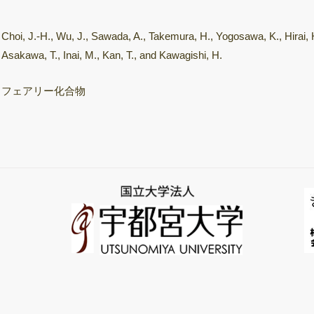
飛行時間型質量分
析装置
Choi, J.-H., Wu, J., Sawada, A., Takemura, H., Yogosawa, K., Hirai, 
次世代シーケンサ
Asakawa, T., Inai, M., Kan, T., and Kawagishi, H.
ー（NGS）
フェアリー化合物
サーマルサイクラ
ー（PCR/qPCR装
置）
きのこ培養室
保存菌株