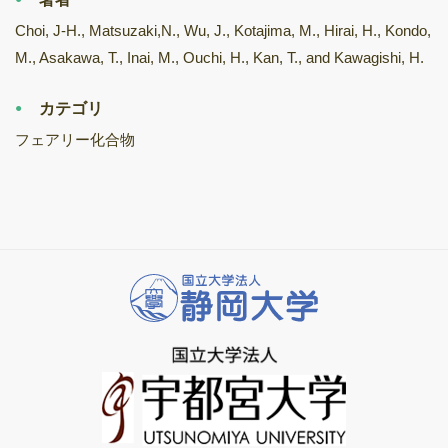
Choi, J-H., Matsuzaki,N., Wu, J., Kotajima, M., Hirai, H., Kondo,
M., Asakawa, T., Inai, M., Ouchi, H., Kan, T., and Kawagishi, H.
カテゴリ
フェアリー化合物