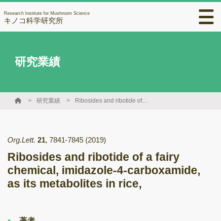
Research Institute for Mushroom Science
キノコ科学研究所
研究業績
研究業績
Ribosides and ribotide of a fairy chemical, imidazole-4-carboxamide, as its metabolites in rice,
Org.Lett.
21
,
7841-7845
(2019)
Ribosides and ribotide of a fairy
chemical, imidazole-4-carboxamide,
as its metabolites in rice,
著者