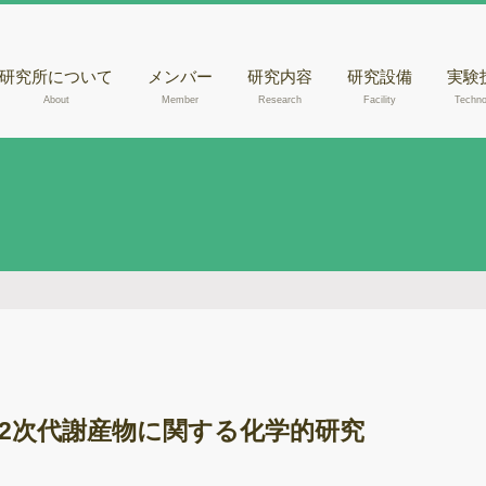
研究所について
メンバー
研究内容
研究設備
実験
About
Member
Research
Facility
Techno
核磁気共鳴装置
きの
（NMR）
腐朽
液体クロマトグラ
らのD
フィー質量分析計
出
（LC-MSあるいは
走査
LC-MS/MS）
観察
液体クロマトグラ
木材
フィー（HPLC）
メタ
ガスクロマトグラ
フィー質量分析計
ゲノ
（GC-MS）
2次代謝産物に関する化学的研究
RN
紫外可視光分光光
度計
酵素