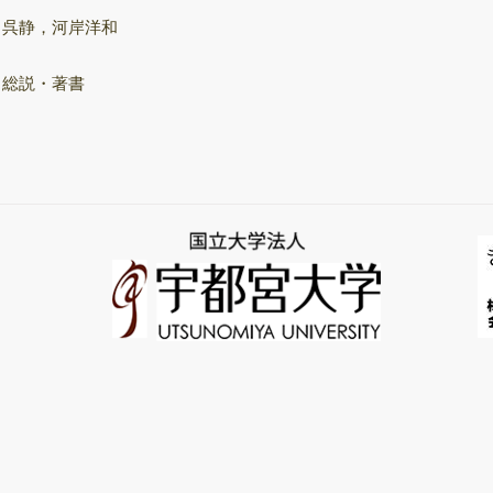
飛行時間型質量分
呉静，河岸洋和
析装置
総説・著書
次世代シーケンサ
ー（NGS）
サーマルサイクラ
ー（PCR/qPCR装
置）
きのこ培養室
保存菌株