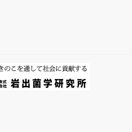
総説・著書
キノコホルモンの
探索
微生物間相互作用
キノコ栽培