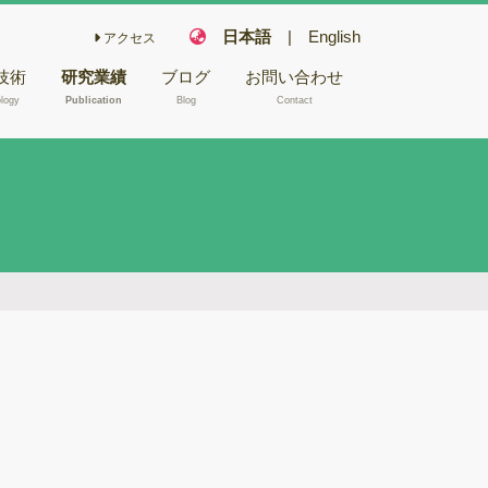
日本語
|
English
アクセス
技術
研究業績
ブログ
お問い合わせ
logy
Publication
Blog
Contact
こ栽培技術
フェアリー化合物
木材や昆虫か
キノコの機能性成
NA/RNA抽
分
キノコ毒
型電子顕微鏡
冬虫夏草
バイオリファイナ
腐朽試験
リー
ゲノム解析
バイオレメディエ
ムシーケンス
ーション
Aシーケンス
ゲノム研究
反応
木材腐朽