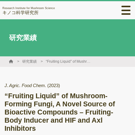
Research Institute for Mushroom Science
キノコ科学研究所
研究業績
研究業績
“Fruiting Liquid” of Mushroom-Forming Fungi, A Novel Source of Bioactive Compounds – Fruiting-Body Inducer and HIF and Axl Inhibitors
J. Agric. Food Chem.
(2023)
“Fruiting Liquid” of Mushroom-
Forming Fungi, A Novel Source of
Bioactive Compounds – Fruiting-
Body Inducer and HIF and Axl
Inhibitors