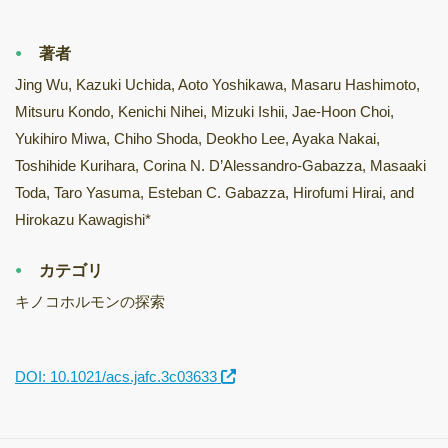
著者
Jing Wu, Kazuki Uchida, Aoto Yoshikawa, Masaru Hashimoto,
Mitsuru Kondo, Kenichi Nihei, Mizuki Ishii, Jae-Hoon Choi,
Yukihiro Miwa, Chiho Shoda, Deokho Lee, Ayaka Nakai,
Toshihide Kurihara, Corina N. D’Alessandro-Gabazza, Masaaki
Toda, Taro Yasuma, Esteban C. Gabazza, Hirofumi Hirai, and
Hirokazu Kawagishi*
カテゴリ
キノコホルモンの探索
DOI: 10.1021/acs.jafc.3c03633