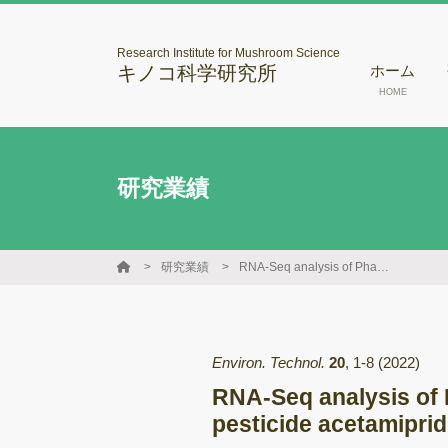
Research Institute for Mushroom Science
キノコ科学研究所
ホーム
HOME
研究業績
研究業績
RNA-Seq analysis of Phanerochaete sordida YK-624 degrades neonicotinoid pesticide acetamiprid
Environ. Technol.
20
,
1-8
(2022)
RNA-Seq analysis of 
pesticide acetamiprid