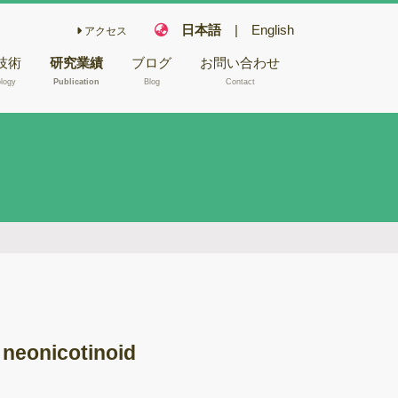
日本語
|
English
アクセス
技術
研究業績
ブログ
お問い合わせ
logy
Publication
Blog
Contact
こ栽培技術
フェアリー化合物
木材や昆虫か
キノコの機能性成
NA/RNA抽
分
キノコ毒
型電子顕微鏡
冬虫夏草
バイオリファイナ
腐朽試験
リー
ゲノム解析
バイオレメディエ
ムシーケンス
ーション
neonicotinoid
Aシーケンス
ゲノム研究
反応
木材腐朽