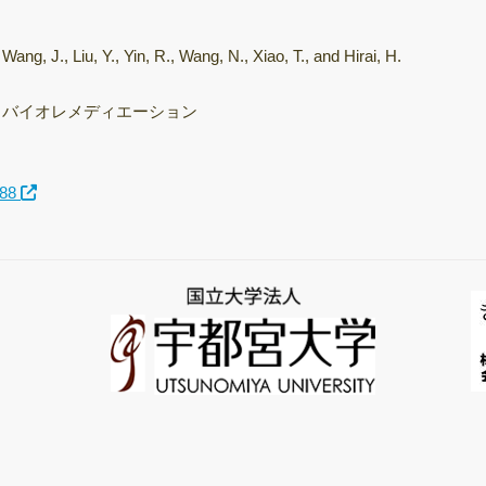
飛行時間型質量分
析装置
Wang, J., Liu, Y., Yin, R., Wang, N., Xiao, T., and Hirai, H.
次世代シーケンサ
ー（NGS）
バイオレメディエーション
サーマルサイクラ
ー（PCR/qPCR装
置）
488
きのこ培養室
保存菌株