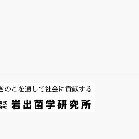
総説・著書
キノコホルモンの
探索
微生物間相互作用
キノコ栽培