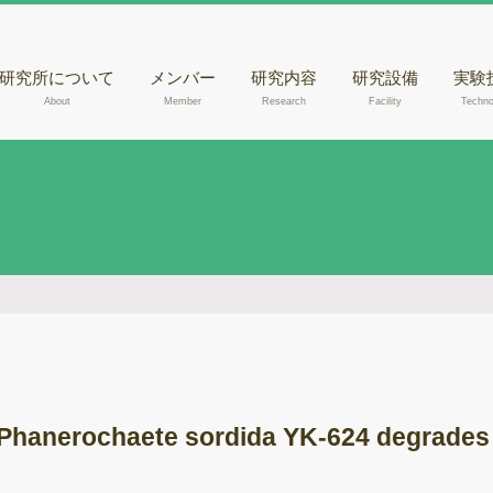
研究所について
メンバー
研究内容
研究設備
実験
About
Member
Research
Facility
Techno
核磁気共鳴装置
きの
（NMR）
腐朽
液体クロマトグラ
らのD
フィー質量分析計
出
（LC-MSあるいは
走査
LC-MS/MS）
観察
液体クロマトグラ
木材
フィー（HPLC）
メタ
ガスクロマトグラ
フィー質量分析計
ゲノ
（GC-MS）
Phanerochaete sordida YK-624 degrades 
RN
紫外可視光分光光
度計
酵素