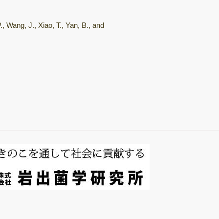
総説・著書
., Wang, J., Xiao, T., Yan, B., and
キノコホルモンの
探索
微生物間相互作用
キノコ栽培