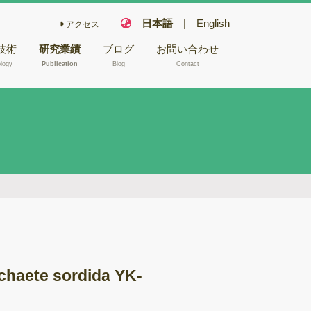
日本語
|
English
アクセス
技術
研究業績
ブログ
お問い合わせ
logy
Publication
Blog
Contact
こ栽培技術
フェアリー化合物
木材や昆虫か
キノコの機能性成
NA/RNA抽
分
キノコ毒
型電子顕微鏡
冬虫夏草
バイオリファイナ
腐朽試験
リー
ゲノム解析
バイオレメディエ
ムシーケンス
ーション
chaete sordida YK-
Aシーケンス
ゲノム研究
反応
木材腐朽