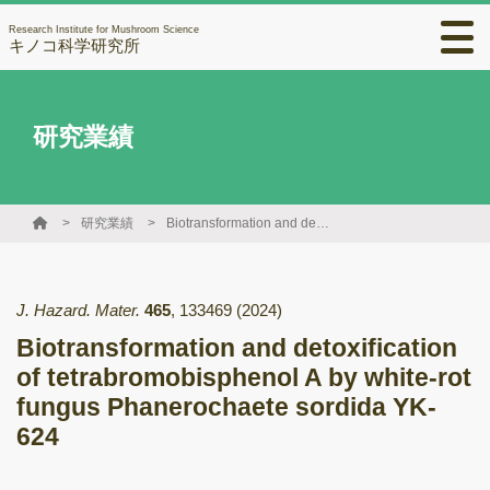
Research Institute for Mushroom Science
キノコ科学研究所
研究業績
研究業績
Biotransformation and detoxification of tetrabromobisphenol A by white-rot fungus Phanerochaete sordida YK-624
J. Hazard. Mater.
465
,
133469
(2024)
Biotransformation and detoxification
of tetrabromobisphenol A by white-rot
fungus Phanerochaete sordida YK-
624