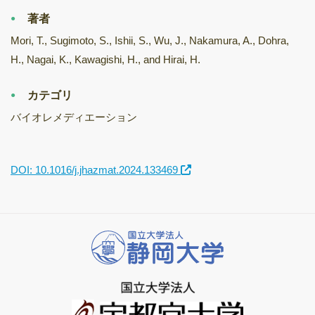
著者
Mori, T., Sugimoto, S., Ishii, S., Wu, J., Nakamura, A., Dohra,
H., Nagai, K., Kawagishi, H., and Hirai, H.
カテゴリ
バイオレメディエーション
DOI: 10.1016/j.jhazmat.2024.133469