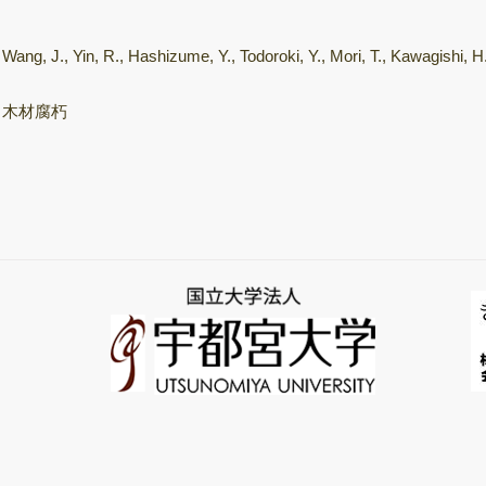
飛行時間型質量分
析装置
Wang, J., Yin, R., Hashizume, Y., Todoroki, Y., Mori, T., Kawagishi, H.
次世代シーケンサ
ー（NGS）
木材腐朽
サーマルサイクラ
ー（PCR/qPCR装
置）
きのこ培養室
保存菌株