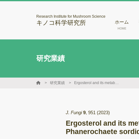
Research Institute for Mushroom Science
キノコ科学研究所
ホーム
HOME
研究業績
研究業績
Ergosterol and its metabolite induce ligninolytic activity in lignin degrading fungus Phanerochaete sordida YK-624
J. Fungi
9
,
951
(2023)
Ergosterol and its met
Phanerochaete sordi