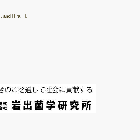
総説・著書
, and Hirai H.
キノコホルモンの
探索
微生物間相互作用
キノコ栽培