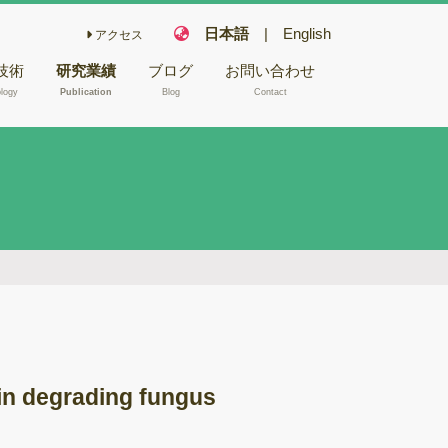
日本語
|
English
アクセス
技術
研究業績
ブログ
お問い合わせ
logy
Publication
Blog
Contact
こ栽培技術
フェアリー化合物
木材や昆虫か
キノコの機能性成
NA/RNA抽
分
キノコ毒
型電子顕微鏡
冬虫夏草
バイオリファイナ
腐朽試験
リー
ゲノム解析
バイオレメディエ
ムシーケンス
ーション
gnin degrading fungus
Aシーケンス
ゲノム研究
反応
木材腐朽