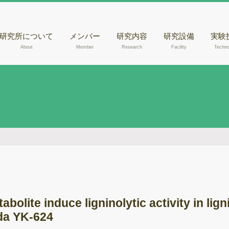
研究所について
メンバー
研究内容
研究設備
実験
About
Member
Research
Facility
Techno
核磁気共鳴装置
きの
（NMR）
腐朽
液体クロマトグラ
らのD
フィー質量分析計
出
（LC-MSあるいは
走査
LC-MS/MS）
観察
液体クロマトグラ
木材
フィー（HPLC）
メタ
ガスクロマトグラ
フィー質量分析計
ゲノ
（GC-MS）
abolite induce ligninolytic activity in li
RN
紫外可視光分光光
da YK-624
度計
酵素