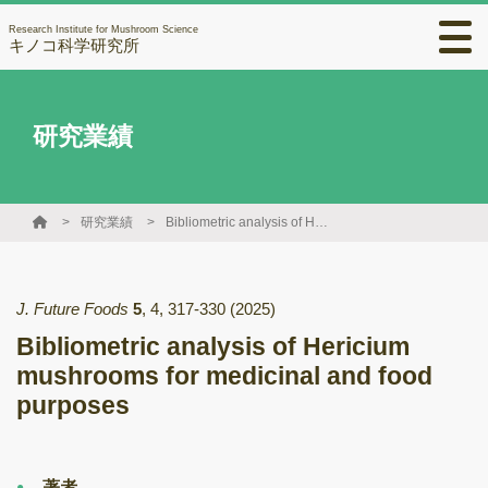
Research Institute for Mushroom Science
キノコ科学研究所
研究業績
研究業績
Bibliometric analysis of Hericium mushrooms for medicinal and food purposes
J. Future Foods
5
,
4
,
317-330
(2025)
Bibliometric analysis of Hericium
mushrooms for medicinal and food
purposes
著者